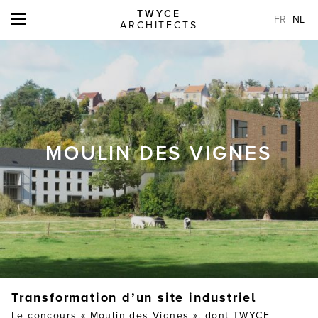
TWYCE
FR
NL
ARCHITECTS
MOULIN DES VIGNES
Transformation d’un site industriel
Le concours « Moulin des Vignes », dont TWYCE